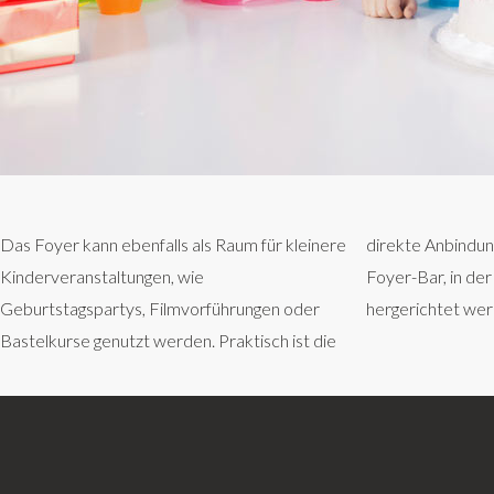
Das Foyer kann ebenfalls als Raum für kleinere
direkte Anbindung des Raumes an die kleine
angerichtet für eine ausgelassene und
Kinderveranstaltungen, wie
Foyer-Bar, in der Getränke und Häppchen
Geburtstagspartys, Filmvorführungen oder
hergerichtet werden können. Alles ist
Bastelkurse genutzt werden. Praktisch ist die