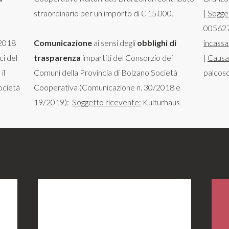
straordinario per un importo di € 15.000.
|
Sogge
005627
 2018
Comunicazione
ai sensi degli
obblighi di
incassa
ci del
trasparenza
impartiti del Consorzio dei
|
Causa
il
Comuni della Provincia di Bolzano Società
palcosc
ocietà
Cooperativa (Comunicazione n. 30/2018 e
19/2019):
Soggetto ricevente:
Kulturhaus