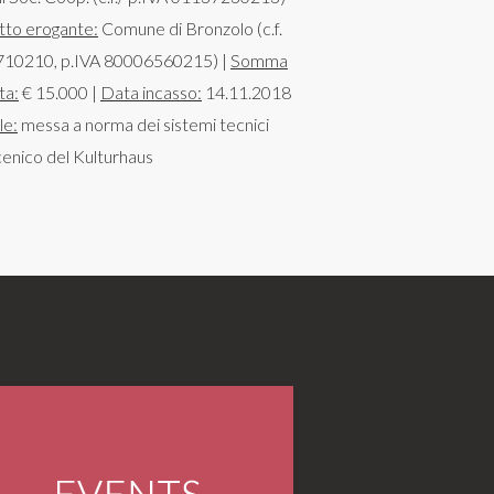
tto erogante:
Comune di Bronzolo (c.f.
10210, p.IVA 80006560215) |
Somma
ta:
€ 15.000 |
Data incasso:
14.11.2018
le:
messa a norma dei sistemi tecnici
enico del Kulturhaus