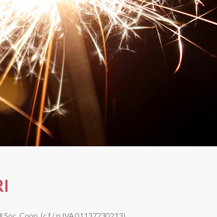
I
l Soc. Coop. (c.f./ p.IVA 01137230213)